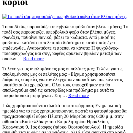
κοριοί
Το παιδί σας παρουσιάζει υπερβολικό φόβο όταν βλέπει μύγες; Το
παιδί σας παρουσιάζει υπερβολικό φόβο όταν βλέπει μύγες.
Φωνάζει, παθαίνει πανικό, βάζει τα κλάματα. Από μικρή τις
φοβότανε ωστόσο το τελευταίο διάστημα η κατάσταση έχει
επιδεινωθεί. Αναρωτιέστε τι πρέπει να κάνετε; Η ψυχολόγος-
παιδοψυχολόγος και συγγραφέας αρκετών βιβλίων μεταξύ των
οποίων …
Read more
Τι λένε για τις απολυμάνσεις μας οι πελάτες μας; Τι λένε για τις
απολυμάνσεις μας οι πελάτες μας; «Είχαμε χρησιμοποιήσει
διάφορες εταιρείες για τον έλεγχο των παρασίτων μας κάνοντας
υποτίθεται ότι χρειάζεται. Όλοι τους υποσχέθηκαν οτι θα
απαλλαγούμε από τις κατσαρίδες και πρόβλημα με αυτά τα
μικροσκοπικά μυρμήγκια . Στη …
Read more
Πώς χρησιμοποιούνται σωστά τα φυτοφάρμακα; Ενημερωτική
ημερίδα για το πώς χρησιμοποιούνται σωστά τα φυτοφάρμακα θα
πραγματοποιηθεί αύριο Πέμπτη 20 Μαρτίου στις 6:00 μ.μ. στην
αίθουσα «Καστελλάκη» του Επιμελητηρίου Ηρακλείου,
Κορωναίου 9, 1ος όροφος (πάρκο Θεοτοκόπουλου). Η ημερίδα
απευθύνεται κυρίως σε γεωπόνους, αλλά είναι ανοικτή στο κοινό.