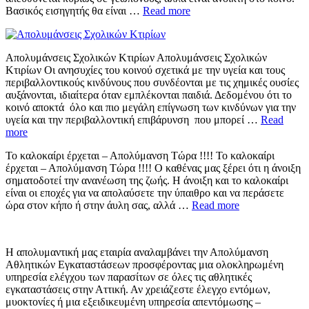
Βασικός εισηγητής θα είναι …
Read more
Απολυμάνσεις Σχολικών Κτιρίων Απολυμάνσεις Σχολικών
Κτιρίων Οι ανησυχίες του κοινού σχετικά με την υγεία και τους
περιβαλλοντικούς κινδύνους που συνδέονται με τις χημικές ουσίες
αυξάνονται, ιδιαίτερα όταν εμπλέκονται παιδιά. Δεδομένου ότι το
κοινό αποκτά όλο και πιο μεγάλη επίγνωση των κινδύνων για την
υγεία και την περιβαλλοντική επιβάρυνση που μπορεί …
Read
more
Το καλοκαίρι έρχεται – Απολύμανση Τώρα !!!! Το καλοκαίρι
έρχεται – Απολύμανση Τώρα !!!! Ο καθένας μας ξέρει ότι η άνοιξη
σηματοδοτεί την ανανέωση της ζωής. Η άνοιξη και το καλοκαίρι
είναι οι εποχές για να απολαύσετε την ύπαιθρο και να περάσετε
ώρα στον κήπο ή στην άυλη σας, αλλά …
Read more
Η απολυμαντική μας εταιρία αναλαμβάνει την Απολύμανση
Αθλητικών Εγκαταστάσεων προσφέροντας μια ολοκληρωμένη
υπηρεσία ελέγχου των παρασίτων σε όλες τις αθλητικές
εγκαταστάσεις στην Αττική. Αν χρειάζεστε έλεγχο εντόμων,
μυοκτονίες ή μια εξειδικευμένη υπηρεσία απεντόμωσης –