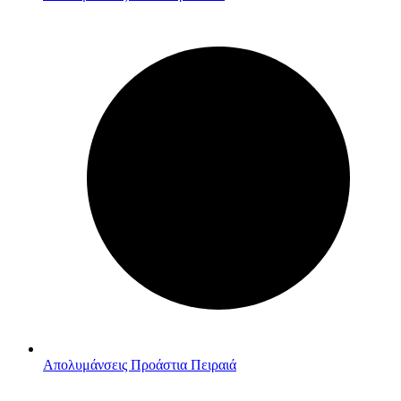
Απολυμάνσεις Προάστια Πειραιά