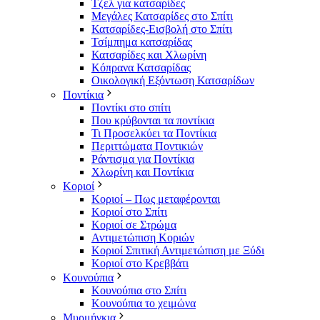
Τζελ για κατσαρίδες
Μεγάλες Κατσαρίδες στο Σπίτι
Κατσαρίδες-Εισβολή στο Σπίτι
Τσίμπημα κατσαρίδας
Κατσαρίδες και Χλωρίνη
Κόπρανα Κατσαρίδας
Οικολογική Εξόντωση Κατσαρίδων
Ποντίκια
Ποντίκι στο σπίτι
Που κρύβονται τα ποντίκια
Τι Προσελκύει τα Ποντίκια
Περιττώματα Ποντικιών
Ράντισμα για Ποντίκια
Χλωρίνη και Ποντίκια
Κοριοί
Κοριοί – Πως μεταφέρονται
Κοριοί στο Σπίτι
Κοριοί σε Στρώμα
Αντιμετώπιση Κοριών
Κοριοί Σπιτική Αντιμετώπιση με Ξύδι
Κοριοί στο Κρεββάτι
Κουνούπια
Κουνούπια στο Σπίτι
Κουνούπια το χειμώνα
Μυρμήγκια