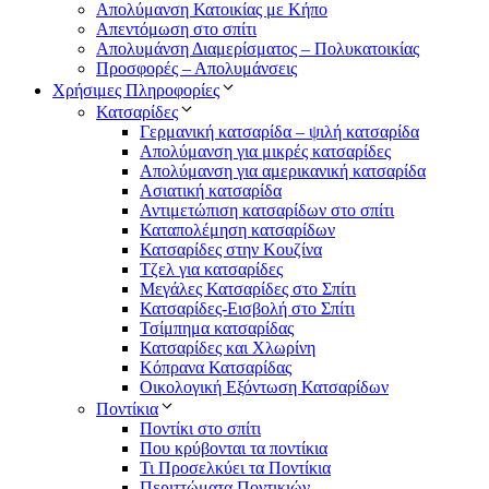
Απολύμανση Κατοικίας με Κήπο
Απεντόμωση στο σπίτι
Απολυμάνση Διαμερίσματος – Πολυκατοικίας
Προσφορές – Απολυμάνσεις
Χρήσιμες Πληροφορίες
Κατσαρίδες
Γερμανική κατσαρίδα – ψιλή κατσαρίδα
Απολύμανση για μικρές κατσαρίδες
Απολύμανση για αμερικανική κατσαρίδα
Ασιατική κατσαρίδα
Αντιμετώπιση κατσαρίδων στο σπίτι
Καταπολέμηση κατσαρίδων
Κατσαρίδες στην Κουζίνα
Τζελ για κατσαρίδες
Μεγάλες Κατσαρίδες στο Σπίτι
Κατσαρίδες-Εισβολή στο Σπίτι
Τσίμπημα κατσαρίδας
Κατσαρίδες και Χλωρίνη
Κόπρανα Κατσαρίδας
Οικολογική Εξόντωση Κατσαρίδων
Ποντίκια
Ποντίκι στο σπίτι
Που κρύβονται τα ποντίκια
Τι Προσελκύει τα Ποντίκια
Περιττώματα Ποντικιών