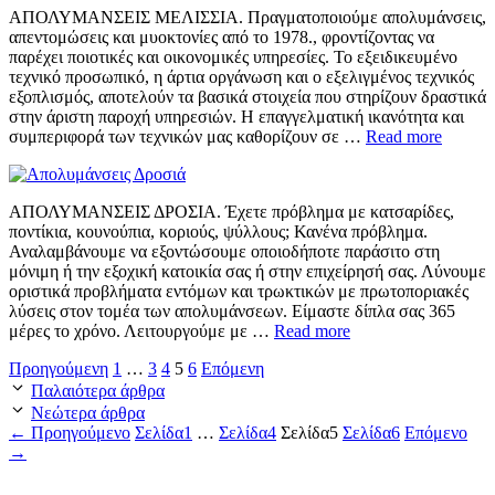
ΑΠΟΛΥΜΑΝΣΕΙΣ ΜΕΛΙΣΣΙΑ. Πραγματοποιούμε απολυμάνσεις,
απεντομώσεις και μυοκτονίες από το 1978., φροντίζοντας να
παρέχει ποιοτικές και οικονομικές υπηρεσίες. Το εξειδικευμένο
τεχνικό προσωπικό, η άρτια οργάνωση και ο εξελιγμένος τεχνικός
εξοπλισμός, αποτελούν τα βασικά στοιχεία που στηρίζουν δραστικά
στην άριστη παροχή υπηρεσιών. Η επαγγελματική ικανότητα και
συμπεριφορά των τεχνικών μας καθορίζουν σε …
Read more
ΑΠΟΛΥΜΑΝΣΕΙΣ ΔΡΟΣΙΑ. Έχετε πρόβλημα με κατσαρίδες,
ποντίκια, κουνούπια, κοριούς, ψύλλους; Κανένα πρόβλημα.
Αναλαμβάνουμε να εξοντώσουμε οποιοδήποτε παράσιτο στη
μόνιμη ή την εξοχική κατοικία σας ή στην επιχείρησή σας. Λύνουμε
οριστικά προβλήματα εντόμων και τρωκτικών με πρωτοποριακές
λύσεις στον τομέα των απολυμάνσεων. Είμαστε δίπλα σας 365
μέρες το χρόνο. Λειτουργούμε με …
Read more
Προηγούμενη
1
…
3
4
5
6
Επόμενη
Παλαιότερα άρθρα
Νεώτερα άρθρα
←
Προηγούμενο
Σελίδα
1
…
Σελίδα
4
Σελίδα
5
Σελίδα
6
Επόμενο
→