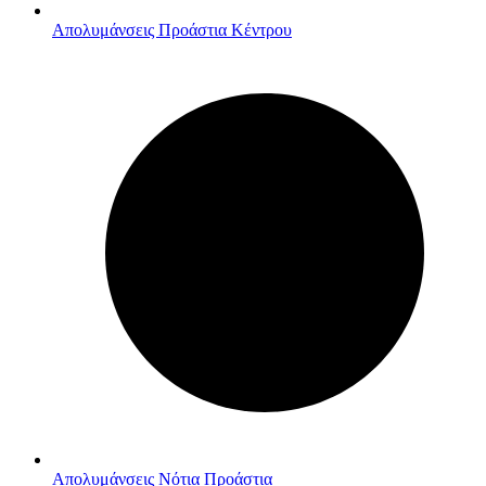
Απολυμάνσεις Προάστια Κέντρου
Απολυμάνσεις Νότια Προάστια