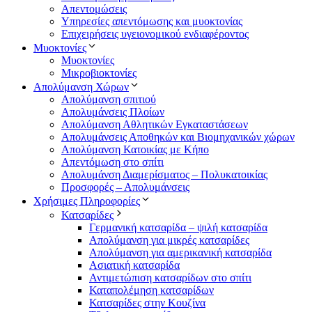
Απεντομώσεις
Υπηρεσίες απεντόμωσης και μυοκτονίας
Επιχειρήσεις υγειονομικού ενδιαφέροντος
Μυοκτονίες
Μυοκτονίες
Μικροβιοκτονίες
Απολύμανση Χώρων
Απολύμανση σπιτιού
Απολυμάνσεις Πλοίων
Απολύμανση Αθλητικών Εγκαταστάσεων
Απολυμάνσεις Αποθηκών και Βιομηχανικών χώρων
Απολύμανση Κατοικίας με Κήπο
Απεντόμωση στο σπίτι
Απολυμάνση Διαμερίσματος – Πολυκατοικίας
Προσφορές – Απολυμάνσεις
Χρήσιμες Πληροφορίες
Κατσαρίδες
Γερμανική κατσαρίδα – ψιλή κατσαρίδα
Απολύμανση για μικρές κατσαρίδες
Απολύμανση για αμερικανική κατσαρίδα
Ασιατική κατσαρίδα
Αντιμετώπιση κατσαρίδων στο σπίτι
Καταπολέμηση κατσαρίδων
Κατσαρίδες στην Κουζίνα