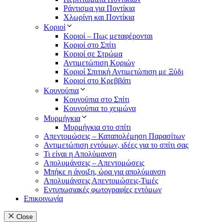
Ράντισμα για Ποντίκια
Χλωρίνη και Ποντίκια
Κοριοί
Κοριοί – Πως μεταφέρονται
Κοριοί στο Σπίτι
Κοριοί σε Στρώμα
Αντιμετώπιση Κοριών
Κοριοί Σπιτική Αντιμετώπιση με Ξύδι
Κοριοί στο Κρεββάτι
Κουνούπια
Κουνούπια στο Σπίτι
Κουνούπια το χειμώνα
Μυρμήγκια
Μυρμήγκια στο σπίτι
Απεντομώσεις – Καταπολέμηση Παρασίτων
Αντιμετώπιση εντόμων, ιδέες για το σπίτι σας
Τι είναι η Απολύμανση
Απολυμάνσεις – Απεντομώσεις
Μπήκε η άνοιξη, ώρα για απολύμανση
Απολυμάνσεις Απεντομώσεις-Τιμές
Εντυπωσιακές φωτογραφίες εντόμων
Επικοινωνία
Close