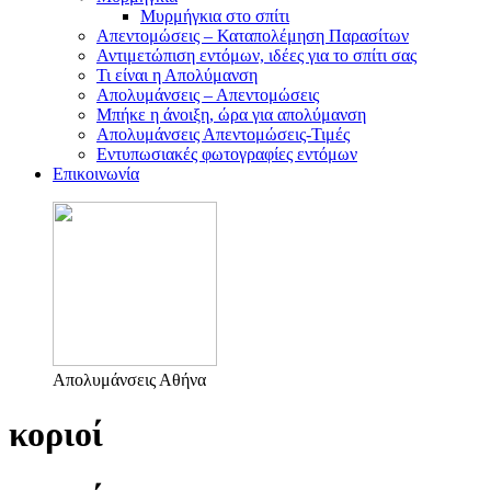
Μυρμήγκια στο σπίτι
Απεντομώσεις – Καταπολέμηση Παρασίτων
Αντιμετώπιση εντόμων, ιδέες για το σπίτι σας
Τι είναι η Απολύμανση
Απολυμάνσεις – Απεντομώσεις
Μπήκε η άνοιξη, ώρα για απολύμανση
Απολυμάνσεις Απεντομώσεις-Τιμές
Εντυπωσιακές φωτογραφίες εντόμων
Επικοινωνία
Απολυμάνσεις Αθήνα
κοριοί