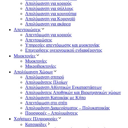
Απολύμανση για κοριούς
Απολύμανση για ψύλλους
Απολύμανση για κουνούπια
Απολύμανση για Κορονοϊό
Απολύμανση για ακάρεα
Απεντομώσεις
Απεντόμωση για κοριούς
Απεντομώσεις
Υπηρεσίες απεντόμωσης και μυοκτονίας
Επιχειρήσεις υγειονομικού ενδιαφέροντος
Μυοκτονίες
Μυοκτονίες
Μικροβιοκτονίες
Απολύμανση Χώρων
Απολύμανση σπιτιού
Απολυμάνσεις Πλοίων
Απολύμανση Αθλητικών Εγκαταστάσεων
Απολυμάνσεις Αποθηκών και Βιομηχανικών χώρων
Απολύμανση Κατοικίας με Κήπο
Απεντόμωση στο σπίτι
Απολυμάνση Διαμερίσματος – Πολυκατοικίας
Προσφορές – Απολυμάνσεις
Χρήσιμες Πληροφορίες
Κατσαρίδες