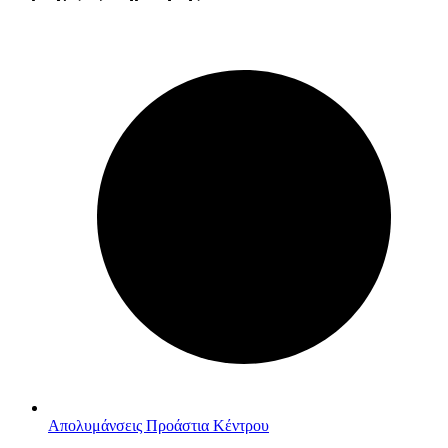
Απολυμάνσεις Προάστια Κέντρου