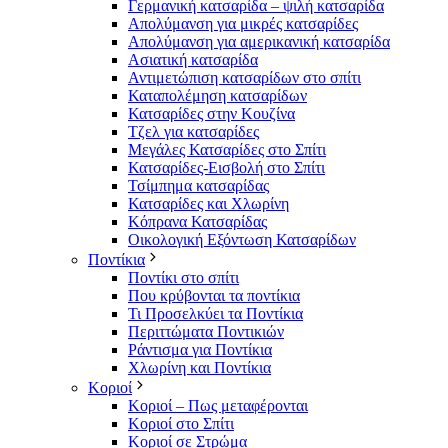
Γερμανική κατσαρίδα – ψιλή κατσαρίδα
Απολύμανση για μικρές κατσαρίδες
Απολύμανση για αμερικανική κατσαρίδα
Ασιατική κατσαρίδα
Αντιμετώπιση κατσαρίδων στο σπίτι
Καταπολέμηση κατσαρίδων
Κατσαρίδες στην Κουζίνα
Τζελ για κατσαρίδες
Μεγάλες Κατσαρίδες στο Σπίτι
Κατσαρίδες-Εισβολή στο Σπίτι
Τσίμπημα κατσαρίδας
Κατσαρίδες και Χλωρίνη
Κόπρανα Κατσαρίδας
Οικολογική Εξόντωση Κατσαρίδων
Ποντίκια
Ποντίκι στο σπίτι
Που κρύβονται τα ποντίκια
Τι Προσελκύει τα Ποντίκια
Περιττώματα Ποντικιών
Ράντισμα για Ποντίκια
Χλωρίνη και Ποντίκια
Κοριοί
Κοριοί – Πως μεταφέρονται
Κοριοί στο Σπίτι
Κοριοί σε Στρώμα