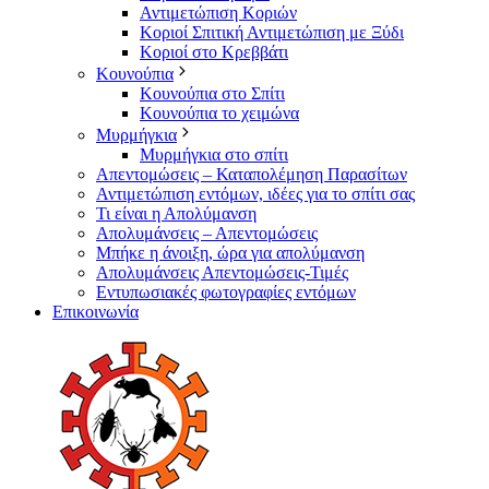
Αντιμετώπιση Κοριών
Κοριοί Σπιτική Αντιμετώπιση με Ξύδι
Κοριοί στο Κρεββάτι
Κουνούπια
Κουνούπια στο Σπίτι
Κουνούπια το χειμώνα
Μυρμήγκια
Μυρμήγκια στο σπίτι
Απεντομώσεις – Καταπολέμηση Παρασίτων
Αντιμετώπιση εντόμων, ιδέες για το σπίτι σας
Τι είναι η Απολύμανση
Απολυμάνσεις – Απεντομώσεις
Μπήκε η άνοιξη, ώρα για απολύμανση
Απολυμάνσεις Απεντομώσεις-Τιμές
Εντυπωσιακές φωτογραφίες εντόμων
Επικοινωνία