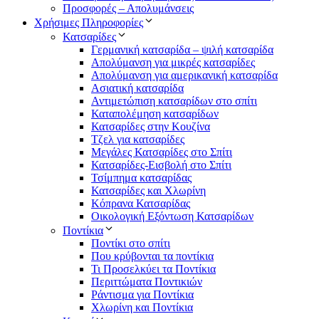
Προσφορές – Απολυμάνσεις
Χρήσιμες Πληροφορίες
Κατσαρίδες
Γερμανική κατσαρίδα – ψιλή κατσαρίδα
Απολύμανση για μικρές κατσαρίδες
Απολύμανση για αμερικανική κατσαρίδα
Ασιατική κατσαρίδα
Αντιμετώπιση κατσαρίδων στο σπίτι
Καταπολέμηση κατσαρίδων
Κατσαρίδες στην Κουζίνα
Τζελ για κατσαρίδες
Μεγάλες Κατσαρίδες στο Σπίτι
Κατσαρίδες-Εισβολή στο Σπίτι
Τσίμπημα κατσαρίδας
Κατσαρίδες και Χλωρίνη
Κόπρανα Κατσαρίδας
Οικολογική Εξόντωση Κατσαρίδων
Ποντίκια
Ποντίκι στο σπίτι
Που κρύβονται τα ποντίκια
Τι Προσελκύει τα Ποντίκια
Περιττώματα Ποντικιών
Ράντισμα για Ποντίκια
Χλωρίνη και Ποντίκια