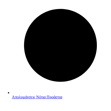
Απολυμάνσεις Νότια Προάστια