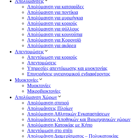
Απολυμάνσεις
Απολύμανση για κατσαρίδες
Απολύμανση για ποντίκια
Απολύμανση για μυρμήγκια
Απολύμανση για κοριούς
Απολύμανση για ψύλλους
Απολύμανση για κουνούπια
Απολύμανση για Κορονοϊό
Απολύμανση για ακάρεα
Απεντομώσεις
Απεντόμωση για κοριούς
Απεντομώσεις
Υπηρεσίες απεντόμωσης και μυοκτονίας
Επιχειρήσεις υγειονομικού ενδιαφέροντος
Μυοκτονίες
Μυοκτονίες
Μικροβιοκτονίες
Απολύμανση Χώρων
Απολύμανση σπιτιού
Απολυμάνσεις Πλοίων
Απολύμανση Αθλητικών Εγκαταστάσεων
Απολυμάνσεις Αποθηκών και Βιομηχανικών χώρων
Απολύμανση Κατοικίας με Κήπο
Απεντόμωση στο σπίτι
Απολυμάνση Διαμερίσματος – Πολυκατοικίας