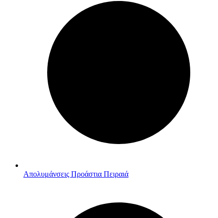
Απολυμάνσεις Προάστια Πειραιά