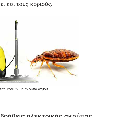
ι και τους κοριούς.
πιση κοριών με σκούπα ατμού
 βοήθεια ηλεκτρικής σκούπας