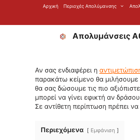
Μετάβαση
Αρχική
Περιοχές Απολύμανσης
Απο
σε
περιεχόμενο
Απολυμάνσεις Αθ
Αν σας ενδιαφέρει η
αντιμετώπισ
παρακάτω κείμενο θα μιλήσουμε 
θα σας δώσουμε τις πιο αξιόπιστ
μπορεί να γίνει εφικτή αν δράσο
Σε αντίθετη περίπτωση πρέπει να
Περιεχόμενα
Εμφάνιση