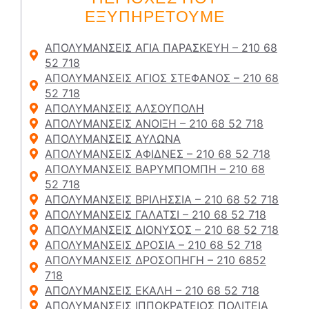
ΕΞΥΠΗΡΕΤΟΥΜΕ
ΑΠΟΛΥΜΑΝΣΕΙΣ ΑΓΙΑ ΠΑΡΑΣΚΕΥΗ – 210 68
52 718
ΑΠΟΛΥΜΑΝΣΕΙΣ ΑΓΙΟΣ ΣΤΕΦΑΝΟΣ – 210 68
52 718
ΑΠΟΛΥΜΑΝΣΕΙΣ ΑΛΣΟΥΠΟΛΗ
ΑΠΟΛΥΜΑΝΣΕΙΣ ΑΝΟΙΞΗ – 210 68 52 718
ΑΠΟΛΥΜΑΝΣΕΙΣ ΑΥΛΩΝΑ
ΑΠΟΛΥΜΑΝΣΕΙΣ ΑΦΙΔΝΕΣ – 210 68 52 718
ΑΠΟΛΥΜΑΝΣΕΙΣ ΒΑΡΥΜΠΟΜΠΗ – 210 68
52 718
ΑΠΟΛΥΜΑΝΣΕΙΣ ΒΡΙΛΗΣΣΙΑ – 210 68 52 718
ΑΠΟΛΥΜΑΝΣΕΙΣ ΓΑΛΑΤΣΙ – 210 68 52 718
ΑΠΟΛΥΜΑΝΣΕΙΣ ΔΙΟΝΥΣΟΣ – 210 68 52 718
ΑΠΟΛΥΜΑΝΣΕΙΣ ΔΡΟΣΙΑ – 210 68 52 718
ΑΠΟΛΥΜΑΝΣΕΙΣ ΔΡΟΣΟΠΗΓΗ – 210 6852
718
ΑΠΟΛΥΜΑΝΣΕΙΣ ΕΚΑΛΗ – 210 68 52 718
ΑΠΟΛΥΜΑΝΣΕΙΣ ΙΠΠΟΚΡΑΤΕΙΟΣ ΠΟΛΙΤΕΙΑ