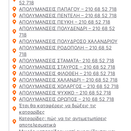
52 718
ΑΠΟΛΥΜΑΝΣΕΙΣ ΠΑΠΑΓΟΥ – 210 68 52 718
ΑΠΟΛΥΜΑΝΣΕΙΣ ΠΕΝΤΕΛΗ – 210 68 52 718
ΑΠΟΛΥΜΑΝΣΕΙΣ ΠΕΥΚΗ – 210 68 52 718
ΑΠΟΛΥΜΑΝΣΕΙΣ ΠΟΛΥΔΕΝΔΡΙ – 210 68 52
718
ΑΠΟΛΥΜΑΝΣΕΙΣ ΠΟΛΥΔΡΟΣΟ ΧΑΛΑΝΔΡΙΟΥ
ΑΠΟΛΥΜΑΝΣΕΙΣ ΡΟΔΟΠΟΛΗ – 210 68 52
718
ΑΠΟΛΥΜΑΝΣΕΙΣ ΣΤΑΜΑΤΑ- 210 68 52 718
ΑΠΟΛΥΜΑΝΣΕΙΣ ΣΤΑΥΡΟΣ – 210 68 52 718
ΑΠΟΛΥΜΑΝΣΕΙΣ ΦΙΛΟΘΕΗ – 210 68 52 718
ΑΠΟΛΥΜΑΝΣΕΙΣ ΧΑΛΑΝΔΡΙ – 210 68 52 718
ΑΠΟΛΥΜΑΝΣΕΙΣ ΧΟΛΑΡΓΟΣ – 210 68 52 718
ΑΠΟΛΥΜΑΝΣΕΙΣ ΨΥΧΙΚΟ – 210 68 52 718
ΑΠΟΛΥΜΑΝΣΕΙΣ ΩΡΩΠΟΣ – 210 68 52 718
Έτσι θα καταφέρεις να διώξεις τις
κατσαρίδες
Κατσαρίδες: πώς να τις αντιμετωπίσεις
αποτελεσματικά