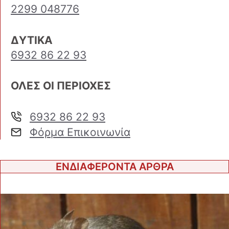
2299 048776
ΔΥΤΙΚΑ
6932 86 22 93
ΟΛΕΣ ΟΙ ΠΕΡΙΟΧΕΣ
6932 86 22 93
Φόρμα Επικοινωνία
ΕΝΔΙΑΦΕΡΟΝΤΑ ΑΡΘΡΑ