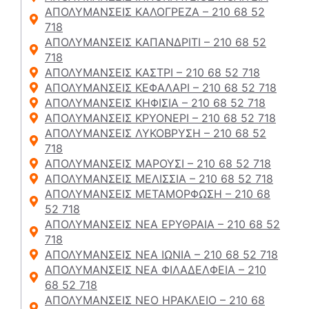
ΑΠΟΛΥΜΑΝΣΕΙΣ ΚΑΛΟΓΡΕΖΑ – 210 68 52
718
ΑΠΟΛΥΜΑΝΣΕΙΣ ΚΑΠΑΝΔΡΙΤΙ – 210 68 52
718
ΑΠΟΛΥΜΑΝΣΕΙΣ ΚΑΣΤΡΙ – 210 68 52 718
ΑΠΟΛΥΜΑΝΣΕΙΣ ΚΕΦΑΛΑΡΙ – 210 68 52 718
ΑΠΟΛΥΜΑΝΣΕΙΣ ΚΗΦΙΣΙΑ – 210 68 52 718
ΑΠΟΛΥΜΑΝΣΕΙΣ ΚΡΥΟΝΕΡΙ – 210 68 52 718
ΑΠΟΛΥΜΑΝΣΕΙΣ ΛΥΚΟΒΡΥΣΗ – 210 68 52
718
ΑΠΟΛΥΜΑΝΣΕΙΣ ΜΑΡΟΥΣΙ – 210 68 52 718
ΑΠΟΛΥΜΑΝΣΕΙΣ ΜΕΛΙΣΣΙΑ – 210 68 52 718
ΑΠΟΛΥΜΑΝΣΕΙΣ ΜΕΤΑΜΟΡΦΩΣΗ – 210 68
52 718
ΑΠΟΛΥΜΑΝΣΕΙΣ ΝΕΑ ΕΡΥΘΡΑΙΑ – 210 68 52
718
ΑΠΟΛΥΜΑΝΣΕΙΣ ΝΕΑ ΙΩΝΙΑ – 210 68 52 718
ΑΠΟΛΥΜΑΝΣΕΙΣ ΝΕΑ ΦΙΛΑΔΕΛΦΕΙΑ – 210
68 52 718
ΑΠΟΛΥΜΑΝΣΕΙΣ ΝΕΟ ΗΡΑΚΛΕΙΟ – 210 68