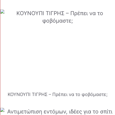
ΚΟΥΝΟΥΠΙ ΤΙΓΡΗΣ – Πρέπει να το φοβόμαστε;