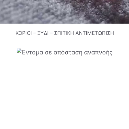
ΚΟΡΙΟΙ – ΞΥΔΙ – ΣΠΙΤΙΚΗ ΑΝΤΙΜΕΤΩΠΙΣΗ