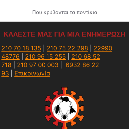
Που κρύβονται τα ποντίκια
ΚΑΛΕΣΤΕ ΜΑΣ ΓΙΑ ΜΙΑ ΕΝΗΜΕΡΩΣΗ
210 70 18 135
|
210 75 22 298
|
22990
48776
|
210 96 15 255
|
210 68 52
718
|
210 97 00 003
|
6932 86 22
93
|
Επικοινωνία