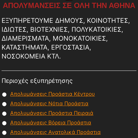
ΑΠΟΛΥΜΑΝΣΕΙΣ ΣΕ ΟΛΗ ΤΗΝ ΑΘΗΝΑ
ΕΞΥΠΗΡΕΤΟΥΜΕ ΔΗΜΟΥΣ, ΚΟΙΝΟΤΗΤΕΣ,
ΙΔΙΩΤΕΣ, ΒΙΟΤΕΧΝΙΕΣ, ΠΟΛΥΚΑΤΟΙΚΙΕΣ,
ΔΙΑΜΕΡΙΣΜΑΤΑ, ΜΟΝΟΚΑΤΟΙΚΙΕΣ,
ΚΑΤΑΣΤΗΜΑΤΑ, ΕΡΓΟΣΤΑΣΙΑ,
ΝΟΣΟΚΟΜΕΙΑ ΚΤΛ.
Περιοχές εξυπηρέτησης
Απολυμάνσεις Προάστια Κέντρου
Απολυμάνσεις Νότια Προάστια
Απολυμάνσεις Προάστια Πειραιά
Απολυμάνσεις Βόρεια Προάστια
Απολυμάνσεις Ανατολικά Προάστια