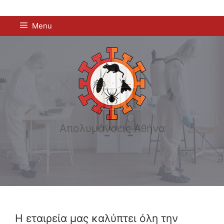
Μετάβαση
Menu
σε
περιεχόμενο
Απολυμάνσεις Αθήνα
Η εταιρεία μας καλύπτει όλη την