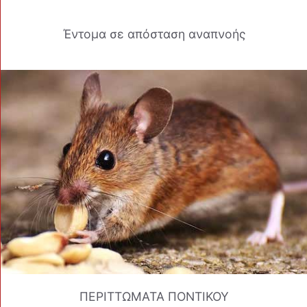
Έντομα σε απόσταση αναπνοής
ΠΕΡΙΤΤΩΜΑΤΑ ΠΟΝΤΙΚΟΥ