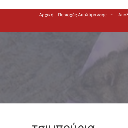
Μετάβαση
Αρχική
Περιοχές Απολύμανσης
Απο
σε
περιεχόμενο
τσιμπούρια