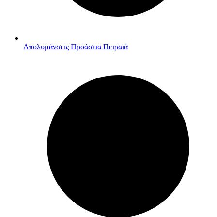
Απολυμάνσεις Προάστια Πειραιά