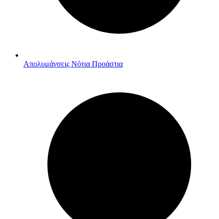
Απολυμάνσεις Νότια Προάστια