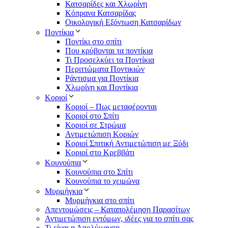
Κατσαρίδες και Χλωρίνη
Κόπρανα Κατσαρίδας
Οικολογική Εξόντωση Κατσαρίδων
Ποντίκια
Ποντίκι στο σπίτι
Που κρύβονται τα ποντίκια
Τι Προσελκύει τα Ποντίκια
Περιττώματα Ποντικιών
Ράντισμα για Ποντίκια
Χλωρίνη και Ποντίκια
Κοριοί
Κοριοί – Πως μεταφέρονται
Κοριοί στο Σπίτι
Κοριοί σε Στρώμα
Αντιμετώπιση Κοριών
Κοριοί Σπιτική Αντιμετώπιση με Ξύδι
Κοριοί στο Κρεββάτι
Κουνούπια
Κουνούπια στο Σπίτι
Κουνούπια το χειμώνα
Μυρμήγκια
Μυρμήγκια στο σπίτι
Απεντομώσεις – Καταπολέμηση Παρασίτων
Αντιμετώπιση εντόμων, ιδέες για το σπίτι σας
Τι είναι η Απολύμανση