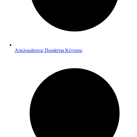
Απολυμάνσεις Προάστια Κέντρου