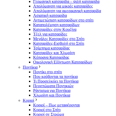
Γερμανική κατσαρίδα – ψιλή κατσαρίδα
Απολύμανση για μικρές κατσαρίδες
Απολύμανση για αμερικανική κατσαρίδα
Ασιατική κατσαρίδα
Αντιμετώπιση κατσαρίδων στο σπίτι
Καταπολέμηση κατσαρίδων
Κατσαρίδες στην Κουζίνα
Τζελ για κατσαρίδες
Μεγάλες Κατσαρίδες στο Σπίτι
Κατσαρίδες-Εισβολή στο Σπίτι
Τσίμπημα κατσαρίδας
Κατσαρίδες και Χλωρίνη
Κόπρανα Κατσαρίδας
Οικολογική Εξόντωση Κατσαρίδων
Ποντίκια
Ποντίκι στο σπίτι
Που κρύβονται τα ποντίκια
Τι Προσελκύει τα Ποντίκια
Περιττώματα Ποντικιών
Ράντισμα για Ποντίκια
Χλωρίνη και Ποντίκια
Κοριοί
Κοριοί – Πως μεταφέρονται
Κοριοί στο Σπίτι
Κοριοί σε Στρώμα