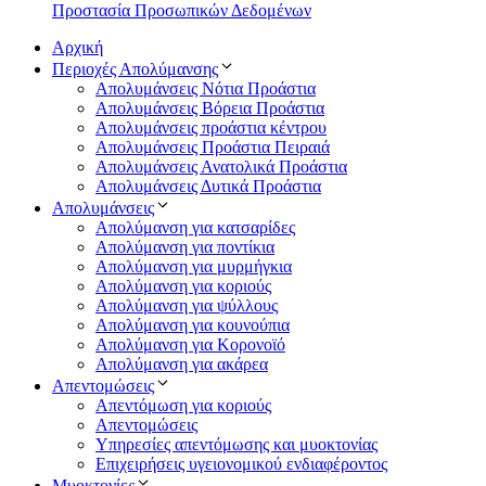
Προστασία Προσωπικών Δεδομένων
Αρχική
Περιοχές Απολύμανσης
Απολυμάνσεις Νότια Προάστια
Απολυμάνσεις Βόρεια Προάστια
Απολυμάνσεις προάστια κέντρου
Απολυμάνσεις Προάστια Πειραιά
Απολυμάνσεις Ανατολικά Προάστια
Απολυμάνσεις Δυτικά Προάστια
Απολυμάνσεις
Απολύμανση για κατσαρίδες
Απολύμανση για ποντίκια
Απολύμανση για μυρμήγκια
Απολύμανση για κοριούς
Απολύμανση για ψύλλους
Απολύμανση για κουνούπια
Απολύμανση για Κορονοϊό
Απολύμανση για ακάρεα
Απεντομώσεις
Απεντόμωση για κοριούς
Απεντομώσεις
Υπηρεσίες απεντόμωσης και μυοκτονίας
Επιχειρήσεις υγειονομικού ενδιαφέροντος
Μυοκτονίες