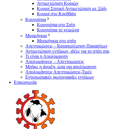
Αντιμετώπιση Κοριών
Κοριοί Σπιτική Αντιμετώπιση με Ξύδι
Κοριοί στο Κρεββάτι
Κουνούπια
Κουνούπια στο Σπίτι
Κουνούπια το χειμώνα
Μυρμήγκια
Μυρμήγκια στο σπίτι
Απεντομώσεις – Καταπολέμηση Παρασίτων
Αντιμετώπιση εντόμων, ιδέες για το σπίτι σας
Τι είναι η Απολύμανση
Απολυμάνσεις – Απεντομώσεις
Μπήκε η άνοιξη, ώρα για απολύμανση
Απολυμάνσεις Απεντομώσεις-Τιμές
Εντυπωσιακές φωτογραφίες εντόμων
Επικοινωνία