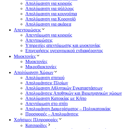
Απολύμανση για κοριούς
Απολύμανση για ψύλλους
Απολύμανση για κουνούπια
Απολύμανση για Κορονοϊό
Απολύμανση για ακάρεα
Απεντομώσεις
Απεντόμωση για κοριούς
Απεντομώσεις
Υπηρεσίες απεντόμωσης και μυοκτονίας
Επιχειρήσεις υγειονομικού ενδιαφέροντος
Μυοκτονίες
Μυοκτονίες
Μικροβιοκτονίες
Απολύμανση Χώρων
Απολύμανση σπιτιού
Απολυμάνσεις Πλοίων
Απολύμανση Αθλητικών Εγκαταστάσεων
Απολυμάνσεις Αποθηκών και Βιομηχανικών χώρων
Απολύμανση Κατοικίας με Κήπο
Απεντόμωση στο σπίτι
Απολυμάνση Διαμερίσματος – Πολυκατοικίας
Προσφορές – Απολυμάνσεις
Χρήσιμες Πληροφορίες
Κατσαρίδες