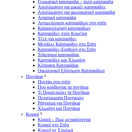
Γερμανική κατσαρίδα – ψιλή κατσαρίδα
Απολύμανση για μικρές κατσαρίδες
Απολύμανση για αμερικανική κατσαρίδα
Ασιατική κατσαρίδα
Αντιμετώπιση κατσαρίδων στο σπίτι
Καταπολέμηση κατσαρίδων
Κατσαρίδες στην Κουζίνα
Τζελ για κατσαρίδες
Μεγάλες Κατσαρίδες στο Σπίτι
Κατσαρίδες-Εισβολή στο Σπίτι
Τσίμπημα κατσαρίδας
Κατσαρίδες και Χλωρίνη
Κόπρανα Κατσαρίδας
Οικολογική Εξόντωση Κατσαρίδων
Ποντίκια
Ποντίκι στο σπίτι
Που κρύβονται τα ποντίκια
Τι Προσελκύει τα Ποντίκια
Περιττώματα Ποντικιών
Ράντισμα για Ποντίκια
Χλωρίνη και Ποντίκια
Κοριοί
Κοριοί – Πως μεταφέρονται
Κοριοί στο Σπίτι
Κοριοί σε Στρώμα