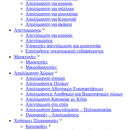
Απολύμανση για κοριούς
Απολύμανση για ψύλλους
Απολύμανση για κουνούπια
Απολύμανση για Κορονοϊό
Απολύμανση για ακάρεα
Απεντομώσεις
Απεντόμωση για κοριούς
Απεντομώσεις
Υπηρεσίες απεντόμωσης και μυοκτονίας
Επιχειρήσεις υγειονομικού ενδιαφέροντος
Μυοκτονίες
Μυοκτονίες
Μικροβιοκτονίες
Απολύμανση Χώρων
Απολύμανση σπιτιού
Απολυμάνσεις Πλοίων
Απολύμανση Αθλητικών Εγκαταστάσεων
Απολυμάνσεις Αποθηκών και Βιομηχανικών χώρων
Απολύμανση Κατοικίας με Κήπο
Απεντόμωση στο σπίτι
Απολυμάνση Διαμερίσματος – Πολυκατοικίας
Προσφορές – Απολυμάνσεις
Χρήσιμες Πληροφορίες
Κατσαρίδες