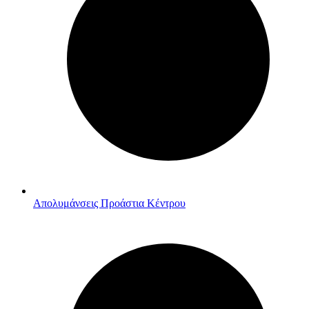
Απολυμάνσεις Προάστια Κέντρου