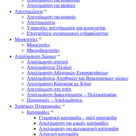
Απολύμανση για ακάρεα
Απεντομώσεις
Απεντόμωση για κοριούς
Απεντομώσεις
Υπηρεσίες απεντόμωσης και μυοκτονίας
Επιχειρήσεις υγειονομικού ενδιαφέροντος
Μυοκτονίες
Μυοκτονίες
Μικροβιοκτονίες
Απολύμανση Χώρων
Απολύμανση σπιτιού
Απολυμάνσεις Πλοίων
Απολύμανση Αθλητικών Εγκαταστάσεων
Απολυμάνσεις Αποθηκών και Βιομηχανικών χώρων
Απολύμανση Κατοικίας με Κήπο
Απεντόμωση στο σπίτι
Απολυμάνση Διαμερίσματος – Πολυκατοικίας
Προσφορές – Απολυμάνσεις
Χρήσιμες Πληροφορίες
Κατσαρίδες
Γερμανική κατσαρίδα – ψιλή κατσαρίδα
Απολύμανση για μικρές κατσαρίδες
Απολύμανση για αμερικανική κατσαρίδα
Ασιατική κατσαρίδα