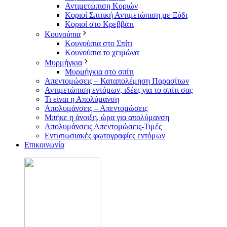
Αντιμετώπιση Κοριών
Κοριοί Σπιτική Αντιμετώπιση με Ξύδι
Κοριοί στο Κρεββάτι
Κουνούπια
Κουνούπια στο Σπίτι
Κουνούπια το χειμώνα
Μυρμήγκια
Μυρμήγκια στο σπίτι
Απεντομώσεις – Καταπολέμηση Παρασίτων
Αντιμετώπιση εντόμων, ιδέες για το σπίτι σας
Τι είναι η Απολύμανση
Απολυμάνσεις – Απεντομώσεις
Μπήκε η άνοιξη, ώρα για απολύμανση
Απολυμάνσεις Απεντομώσεις-Τιμές
Εντυπωσιακές φωτογραφίες εντόμων
Επικοινωνία