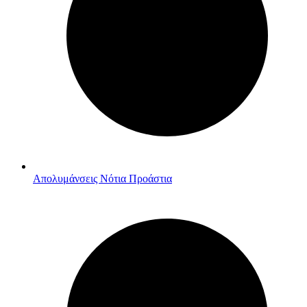
Απολυμάνσεις Νότια Προάστια