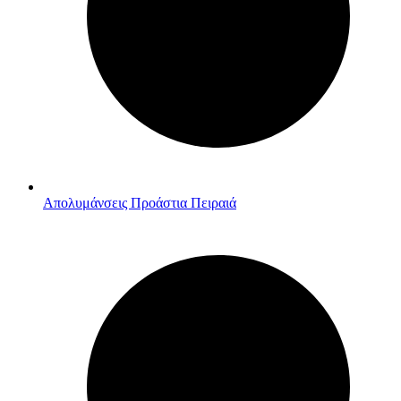
Απολυμάνσεις Προάστια Πειραιά