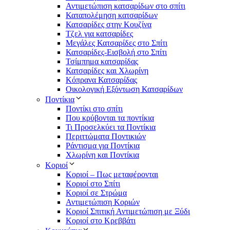
Αντιμετώπιση κατσαρίδων στο σπίτι
Καταπολέμηση κατσαρίδων
Κατσαρίδες στην Κουζίνα
Τζελ για κατσαρίδες
Μεγάλες Κατσαρίδες στο Σπίτι
Κατσαρίδες-Εισβολή στο Σπίτι
Τσίμπημα κατσαρίδας
Κατσαρίδες και Χλωρίνη
Κόπρανα Κατσαρίδας
Οικολογική Εξόντωση Κατσαρίδων
Ποντίκια
Ποντίκι στο σπίτι
Που κρύβονται τα ποντίκια
Τι Προσελκύει τα Ποντίκια
Περιττώματα Ποντικιών
Ράντισμα για Ποντίκια
Χλωρίνη και Ποντίκια
Κοριοί
Κοριοί – Πως μεταφέρονται
Κοριοί στο Σπίτι
Κοριοί σε Στρώμα
Αντιμετώπιση Κοριών
Κοριοί Σπιτική Αντιμετώπιση με Ξύδι
Κοριοί στο Κρεββάτι