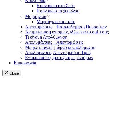
Κουνούπια
Κουνούπια στο Σπίτι
Κουνούπια το χειμώνα
Μυρμήγκια
Μυρμήγκια στο σπίτι
Απεντομώσεις – Καταπολέμηση Παρασίτων
Αντιμετώπιση εντόμων, ιδέες για το σπίτι σας
Τι είναι η Απολύμανση
Απολυμάνσεις – Απεντομώσεις
Μπήκε η άνοιξη, ώρα για απολύμανση
Απολυμάνσεις Απεντομώσεις-Τιμές
Εντυπωσιακές φωτογραφίες εντόμων
Επικοινωνία
Close