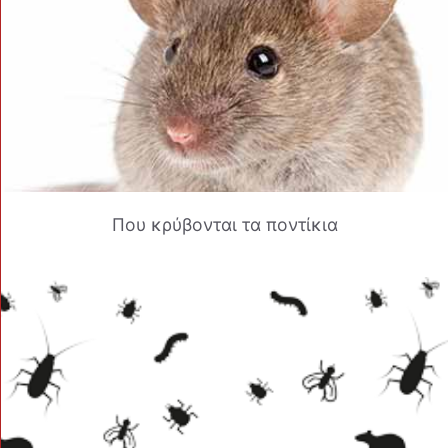
Που κρύβονται τα ποντίκια