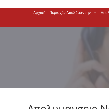
Μετάβαση
Αρχική
Περιοχές Απολύμανσης
Απο
σε
περιεχόμενο
Απολυμανσεις Ν