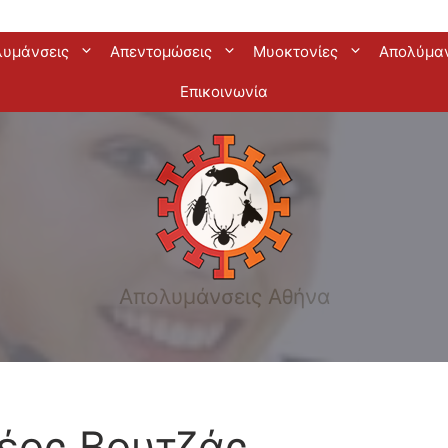
λυμάνσεις
Απεντομώσεις
Μυοκτονίες
Απολύμα
Επικοινωνία
Απολυμάνσεις Αθήνα
έος Βουτζάς