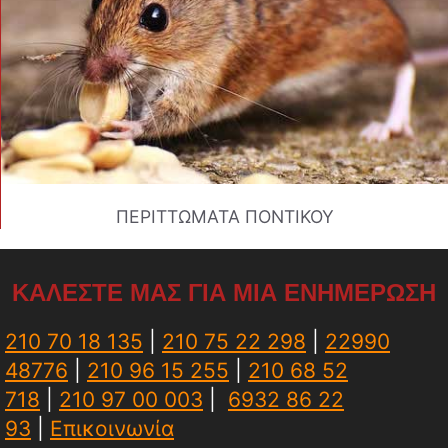
ΠΕΡΙΤΤΩΜΑΤΑ ΠΟΝΤΙΚΟΥ
ΚΑΛΕΣΤΕ ΜΑΣ ΓΙΑ ΜΙΑ ΕΝΗΜΕΡΩΣΗ
210 70 18 135
|
210 75 22 298
|
22990
48776
|
210 96 15 255
|
210 68 52
718
|
210 97 00 003
|
6932 86 22
93
|
Επικοινωνία