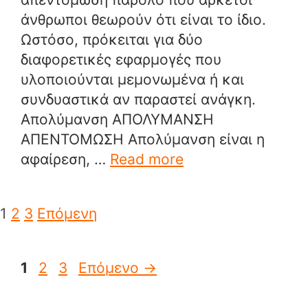
άνθρωποι θεωρούν ότι είναι το ίδιο.
Ωστόσο, πρόκειται για δύο
διαφορετικές εφαρμογές που
υλοποιούνται μεμονωμένα ή και
συνδυαστικά αν παραστεί ανάγκη.
Απολύμανση ΑΠΟΛΥΜΑΝΣΗ
ΑΠΕΝΤΟΜΩΣΗ Απολύμανση είναι η
αφαίρεση, …
Read more
1
2
3
Επόμενη
Σελίδα
Σελίδα
Σελίδα
1
2
3
Επόμενο
→