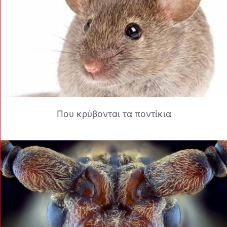
Που κρύβονται τα ποντίκια