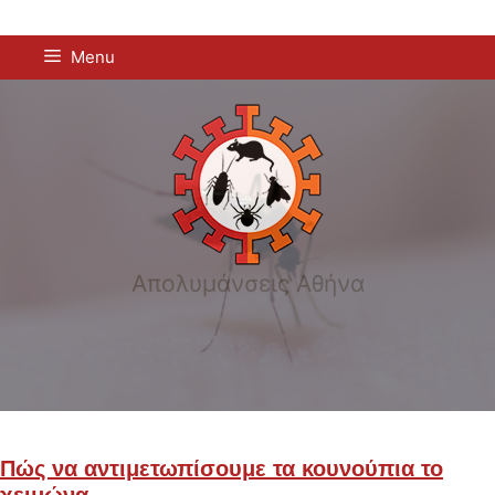
Μετάβαση
Menu
σε
περιεχόμενο
Απολυμάνσεις Αθήνα
Πώς να αντιμετωπίσουμε τα κουνούπια το
χειμώνα