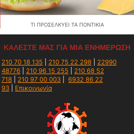
ΤΙ ΠΡΟΣΕΛΚΥΕΙ ΤΑ ΠΟΝΤΙΚΙΑ
ΚΑΛΕΣΤΕ ΜΑΣ ΓΙΑ ΜΙΑ ΕΝΗΜΕΡΩΣΗ
210 70 18 135
|
210 75 22 298
|
22990
48776
|
210 96 15 255
|
210 68 52
718
|
210 97 00 003
|
6932 86 22
93
|
Επικοινωνία