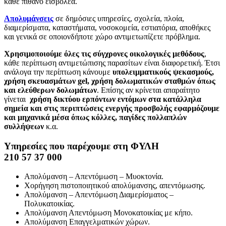
κάθε πιθανό εισβολέα.
Απολυμάνσεις
σε δημόσιες υπηρεσίες, σχολεία, πλοία,
διαμερίσματα, καταστήματα, νοσοκομεία, εστιατόρια, αποθήκες
και γενικά σε οποιονδήποτε χώρο αντιμετωπίζετε πρόβλημα.
Χρησιμοποιούμε όλες τις σύγχρονες οικολογικές μεθόδους
,
κάθε περίπτωση αντιμετώπισης παρασίτων είναι διαφορετική. Έτσι
ανάλογα την περίπτωση κάνουμε
υπολειμματικούς ψεκασμούς,
χρήση σκευασμάτων gel, χρήση δολωματικών σταθμών όπως
και ελεύθερων δολωμάτων
. Επίσης αν κρίνεται απαραίτητο
γίνεται
χρήση δικτύου ερπόντων εντόμων στα κατάλληλα
σημεία και στις περιπτώσεις ενεργής προσβολής εφαρμόζουμε
και μηχανικά μέσα όπως κόλλες, παγίδες πολλαπλών
συλλήψεων
κ.α.
Υπηρεσίες που παρέχουμε στη ΦΥΛΗ
210 57 37 000
Απολύμανση – Απεντόμωση – Μυοκτονία.
Χορήγηση πιστοποιητικού απολύμανσης, απεντόμωσης.
Απολύμανση – Απεντόμωση Διαμερίσματος –
Πολυκατοικίας.
Απολύμανση Απεντόμωση Μονοκατοικίας με κήπο.
Απολύμανση Επαγγελματικών χώρων.