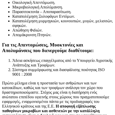
Οικολογική Απεντόμωση.
Μικροβιολογική Απολύμανση.
Παρασιτοκτονία – Αποπαρασίτωση.
Καταπολέμηση Ξυλοφάγων Εντόμων.
Καταπολέμηση μυρμηγκιών, κουνουπιών, μυγών, μελισσών,
σφηκών.
Απώθηση Φιδιών.
Απομάκρυνση Πτηνών.
Για τις Απεντομώσεις, Μυοκτονίες και
Απολυμάνσεις που διενεργούμε διαθέτουμε:
Άδεια ασκήσεως επαγγέλματος από το Υπουργείο Αγροτικής
Ανάπτυξης και Τροφίμων.
Σύστημα συμμόρφωσης και διασφάλισης ποιότητας ISO
9001 : 2008
Πρώτο μέλημα είναι η προστασία των ανθρώπων και των
κατοικίδιων, καθώς και των τροφίμων ανάλογα τον χώρο που
δραστηριοποιούμαστε. Στόχος μας είναι η διατήρηση ενός
ανώτατου επιπέδου υγιεινής στους χώρους που πραγματοποιούμε
εφαρμογές, εναρμονισμένοι πάντα με τις προδιαγραφές του
Ελληνικού κράτους και της Ε.Ε.
Η αποφυγή εξάπλωσης
παθογόνων μικροβίων και ασθενειών με την κατάλληλη