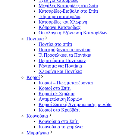
Τζελ για κατσαρίδες
Μεγάλες Κατσαρίδες στο Σπίτι
Κατσαρίδες-Εισβολή στο Σπίτι
Τσίμπημα κατσαρίδας
Κατσαρίδες και Χλωρίνη
Κόπρανα Κατσαρίδας
Οικολογική Εξόντωση Κατσαρίδων
Ποντίκια
Ποντίκι στο σπίτι
Που κρύβονται τα ποντίκια
Τι Προσελκύει τα Ποντίκια
Περιττώματα Ποντικιών
Ράντισμα για Ποντίκια
Χλωρίνη και Ποντίκια
Κοριοί
Κοριοί – Πως μεταφέρονται
Κοριοί στο Σπίτι
Κοριοί σε Στρώμα
Αντιμετώπιση Κοριών
Κοριοί Σπιτική Αντιμετώπιση με Ξύδι
Κοριοί στο Κρεββάτι
Κουνούπια
Κουνούπια στο Σπίτι
Κουνούπια το χειμώνα
Μυρμήγκια