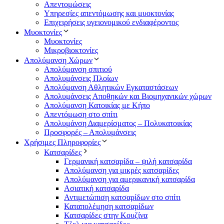
Απεντομώσεις
Υπηρεσίες απεντόμωσης και μυοκτονίας
Επιχειρήσεις υγειονομικού ενδιαφέροντος
Μυοκτονίες
Μυοκτονίες
Μικροβιοκτονίες
Απολύμανση Χώρων
Απολύμανση σπιτιού
Απολυμάνσεις Πλοίων
Απολύμανση Αθλητικών Εγκαταστάσεων
Απολυμάνσεις Αποθηκών και Βιομηχανικών χώρων
Απολύμανση Κατοικίας με Κήπο
Απεντόμωση στο σπίτι
Απολυμάνση Διαμερίσματος – Πολυκατοικίας
Προσφορές – Απολυμάνσεις
Χρήσιμες Πληροφορίες
Κατσαρίδες
Γερμανική κατσαρίδα – ψιλή κατσαρίδα
Απολύμανση για μικρές κατσαρίδες
Απολύμανση για αμερικανική κατσαρίδα
Ασιατική κατσαρίδα
Αντιμετώπιση κατσαρίδων στο σπίτι
Καταπολέμηση κατσαρίδων
Κατσαρίδες στην Κουζίνα