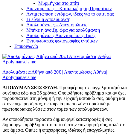
Μυρμήγκια στο σπίτι
Απεντομώσεις – Καταπολέμηση Παρασίτων
Αντιμετώπιση εντόμων, ιδέες για το σπίτι σας
Τι είναι η Απολύμανση
Απολυμάνσεις – Απεντομώσεις
Μπήκε η άνοιξη, ώρα για απολύμανση
Απολυμάνσεις Απεντομώσεις-Τιμές
Εντυπωσιακές φωτογραφίες εντόμων
Επικοινωνία
Απολυμάνσεις Αθήνα από 20€ | Απεντομώσεις Αθήνα|
Apolymanseis.me
ΑΠΟΛΥΜΑΝΣΕΙΣ ΦΥΛΗ
. Προσφέρουμε επαγγελματισμό και
συνέπεια εδώ και 35 χρόνια. Οποιοδήποτε πρόβλημα και αν έχει
παρουσιαστεί στη μόνιμη ή την εξοχική κατοικία σας, ακόμη και
στην επιχείρησή σας, η εταιρεία μας το λύνει οριστικά με
πρωτοποριακές λύσεις στον τομέα των απολυμάνσεων.
Αν οποιοδήποτε παράσιτο δημιουργεί καταστροφές ή σας
δημιουργεί πρόβλημα στο σπίτι ή στην επιχείρησή σας, καλέστε
μας άμεσα. Οικίες ή επιχειρήσεις, ιδιώτες ή επαγγελματίες,