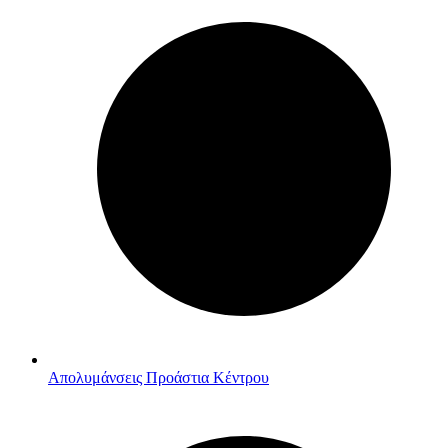
Απολυμάνσεις Προάστια Κέντρου