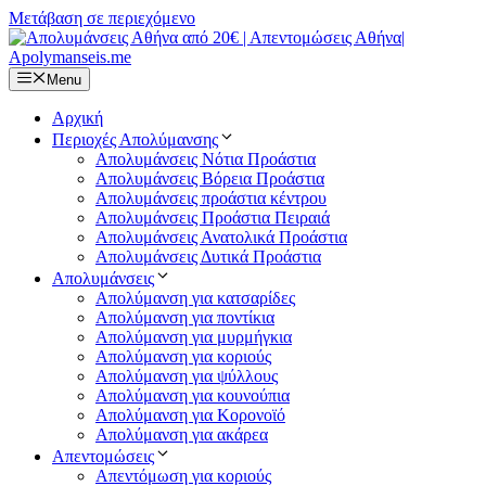
Μετάβαση σε περιεχόμενο
Menu
Αρχική
Περιοχές Απολύμανσης
Απολυμάνσεις Νότια Προάστια
Απολυμάνσεις Βόρεια Προάστια
Απολυμάνσεις προάστια κέντρου
Απολυμάνσεις Προάστια Πειραιά
Απολυμάνσεις Ανατολικά Προάστια
Απολυμάνσεις Δυτικά Προάστια
Απολυμάνσεις
Απολύμανση για κατσαρίδες
Απολύμανση για ποντίκια
Απολύμανση για μυρμήγκια
Απολύμανση για κοριούς
Απολύμανση για ψύλλους
Απολύμανση για κουνούπια
Απολύμανση για Κορονοϊό
Απολύμανση για ακάρεα
Απεντομώσεις
Απεντόμωση για κοριούς