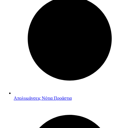
Απολυμάνσεις Νότια Προάστια