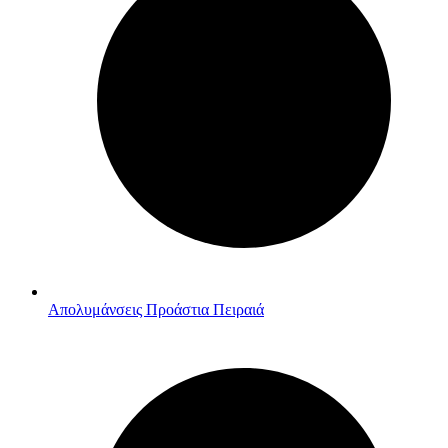
Απολυμάνσεις Προάστια Πειραιά