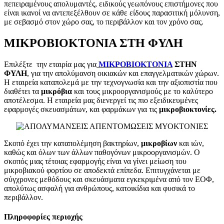
πεπειραμένους απολυμαντές, ειδικούς γεωπόνους επιστήμονες που
είναι ικανοί να αντεπεξέλθουν σε κάθε είδους παρασιτική μόλυνση,
με σεβασμό στον χώρο σας, το περιβάλλον και τον χρόνο σας.
ΜΙΚΡΟΒΙΟΚΤΟΝΙΑ ΣΤΗ ΦΥΛΗ
Επιλέξτε την εταιρία μας για
ΜΙΚΡΟΒΙΟΚΤΟΝΙΑ
ΣΤΗΝ
ΦΥΛΗ
, για την απολύμανση οικιακών και επαγγελματικών χώρων.
Η εταιρεία καταπολεμά με την τεχνογνωσία και την αξιοπιστία που
διαθέτει τα
μικρόβια
και τους μικροοργανισμούς με το καλύτερο
αποτέλεσμα. Η εταιρεία μας διενεργεί τις πιο εξειδικευμένες
εφαρμογές σκευασμάτων, και φαρμάκων για τις
μικροβιοκτονίες.
Σκοπό έχει την καταπολέμηση βακτηρίων,
μικροβίων
και ιών,
καθώς και όλων των άλλων παθογόνων μικροοργανισμών. Ο
σκοπός μιας τέτοιας εφαρμογής είναι να γίνει μείωση του
μικροβιακού φορτίου σε αποδεκτά επίπεδα. Επιτυγχάνεται με
σύγχρονες μεθόδους και σκευάσματα εγκεκριμένα από τον ΕΟΦ,
απολύτως ασφαλή για ανθρώπους, κατοικίδια και φυσικά το
περιβάλλον.
Πληροφορίες περιοχής