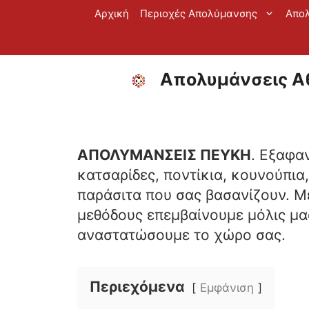
Μετάβαση
Αρχική
Περιοχές Απολύμανσης
Απο
σε
περιεχόμενο
Απολυμάνσεις Αθ
ΑΠΟΛΥΜΑΝΣΕΙΣ ΠΕΥΚΗ
. Εξαφα
κατσαρίδες, ποντίκια, κουνούπια
παράσιτα που σας βασανίζουν. Μ
μεθόδους επεμβαίνουμε μόλις μας
αναστατώσουμε το χώρο σας.
Περιεχόμενα
Εμφάνιση