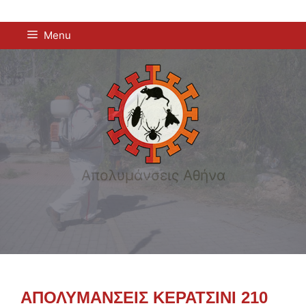
Μετάβαση
Menu
σε
περιεχόμενο
Απολυμάνσεις Αθήνα
ΑΠΟΛΥΜΑΝΣΕΙΣ ΚΕΡΑΤΣΙΝΙ 210