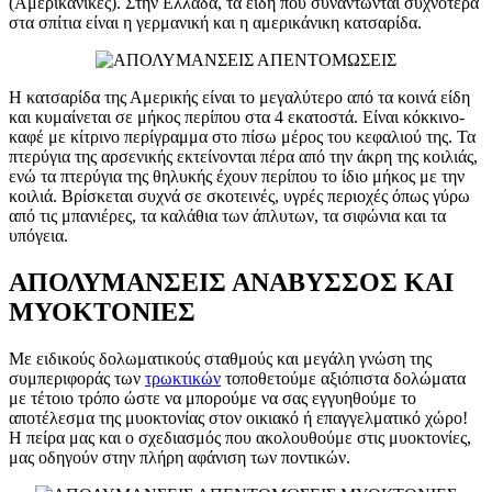
(Αμερικάνικες). Στην Ελλάδα, τα είδη που συναντώνται συχνότερα
στα σπίτια είναι η γερμανική και η αμερικάνικη κατσαρίδα.
Η κατσαρίδα της Αμερικής είναι το μεγαλύτερο από τα κοινά είδη
και κυμαίνεται σε μήκος περίπου στα 4 εκατοστά. Είναι κόκκινο-
καφέ με κίτρινο περίγραμμα στο πίσω μέρος του κεφαλιού της. Τα
πτερύγια της αρσενικής εκτείνονται πέρα από την άκρη της κοιλιάς,
ενώ τα πτερύγια της θηλυκής έχουν περίπου το ίδιο μήκος με την
κοιλιά. Βρίσκεται συχνά σε σκοτεινές, υγρές περιοχές όπως γύρω
από τις μπανιέρες, τα καλάθια των άπλυτων, τα σιφώνια και τα
υπόγεια.
ΑΠΟΛΥΜΑΝΣΕΙΣ
ΑΝΑΒΥΣΣΟ
Σ ΚΑΙ
ΜΥΟΚΤΟΝΙΕΣ
Με ειδικούς δολωματικούς σταθμούς και μεγάλη γνώση της
συμπεριφοράς των
τρωκτικών
τοποθετούμε αξιόπιστα δολώματα
με τέτοιο τρόπο ώστε να μπορούμε να σας εγγυηθούμε το
αποτέλεσμα της μυοκτονίας στον οικιακό ή επαγγελματικό χώρο!
Η πείρα μας και ο σχεδιασμός που ακολουθούμε στις μυοκτονίες,
μας οδηγούν στην πλήρη αφάνιση των ποντικών.