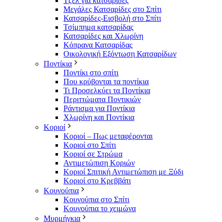
Τζελ για κατσαρίδες
Μεγάλες Κατσαρίδες στο Σπίτι
Κατσαρίδες-Εισβολή στο Σπίτι
Τσίμπημα κατσαρίδας
Κατσαρίδες και Χλωρίνη
Κόπρανα Κατσαρίδας
Οικολογική Εξόντωση Κατσαρίδων
Ποντίκια
Ποντίκι στο σπίτι
Που κρύβονται τα ποντίκια
Τι Προσελκύει τα Ποντίκια
Περιττώματα Ποντικιών
Ράντισμα για Ποντίκια
Χλωρίνη και Ποντίκια
Κοριοί
Κοριοί – Πως μεταφέρονται
Κοριοί στο Σπίτι
Κοριοί σε Στρώμα
Αντιμετώπιση Κοριών
Κοριοί Σπιτική Αντιμετώπιση με Ξύδι
Κοριοί στο Κρεββάτι
Κουνούπια
Κουνούπια στο Σπίτι
Κουνούπια το χειμώνα
Μυρμήγκια