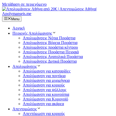
Μετάβαση σε περιεχόμενο
Menu
Αρχική
Περιοχές Απολύμανσης
Απολυμάνσεις Νότια Προάστια
Απολυμάνσεις Βόρεια Προάστια
Απολυμάνσεις προάστια κέντρου
Απολυμάνσεις Προάστια Πειραιά
Απολυμάνσεις Ανατολικά Προάστια
Απολυμάνσεις Δυτικά Προάστια
Απολυμάνσεις
Απολύμανση για κατσαρίδες
Απολύμανση για ποντίκια
Απολύμανση για μυρμήγκια
Απολύμανση για κοριούς
Απολύμανση για ψύλλους
Απολύμανση για κουνούπια
Απολύμανση για Κορονοϊό
Απολύμανση για ακάρεα
Απεντομώσεις
Απεντόμωση για κοριούς