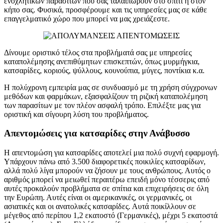
ενοχλητικών παρασίτων που σας ταλαιπωρούν στο σπίτι ή στον
κήπο σας. Φυσικά, προσφέρουμε και τις υπηρεσίες μας σε κάθε
επαγγελματικό χώρο που μπορεί να μας χρειάζεστε.
Δίνουμε οριστικό τέλος στα προβλήματά σας με υπηρεσίες
καταπολέμησης ανεπιθύμητων επισκεπτών, όπως μυρμήγκια,
κατσαρίδες, κοριούς, ψύλλους, κουνούπια, μύγες, ποντίκια κ.α.
Η πολύχρονη εμπειρία μας σε συνδυασμό με τη χρήση σύγχρονων
μεθόδων και φαρμάκων, εξασφαλίζουν τη ριζική καταπολέμηση
των παρασίτων με τον πλέον ασφαλή τρόπο. Επιλέξτε μας για
οριστική και σίγουρη λύση του προβλήματος.
Απεντομώσεις για κατσαρίδες στην Ανάβυσσο
Η απεντομώση για κατσαρίδες αποτελεί μια πολύ συχνή εφαρμογή.
Υπάρχουν πάνω από 3.500 διαφορετικές ποικιλίες κατσαρίδων,
αλλά πολύ λίγα μπορούν να ζήσουν με τους ανθρώπους. Αυτός ο
αριθμός μπορεί να μειωθεί περαιτέρω επειδή μόνο τέσσερις από
αυτές προκαλούν προβλήματα σε σπίτια και επιχειρήσεις σε όλη
την Ευρώπη. Αυτές είναι οι αμερικανικές, οι γερμανικές, οι
ασιατικές και οι ανατολικές κατσαρίδες. Αυτά ποικίλλουν σε
μέγεθος από περίπου 1,2 εκατοστό (Γερμανικές), μέχρι 5 εκατοστά