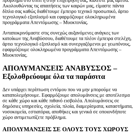
πρόβλημα στο σπίτι ή στην επιχείρησή σας, καλέστε μας άμεσα.
Ακολουθώντας τις απαιτήσεις των καιρών μας, είμαστε πάντα
δίπλα σας καθώς διαθέτουμε έμπειρο τεχνικό προσωπικό, άρτιο
τεχνολογικό εξοπλισμό και εφαρμόζουμε ολοκληρωμένα
προγράμματα Απεντόμωσης – Μυοκτονίας.
Ανταποκρινόμαστε στις συνεχώς αυξανόμενες ανάγκες των
κατοίκων της Αναβύσσου, διαθέτουμε τα πλέον έμπειρα στελέχη,
άρτιο τεχνολογικό εξοπλισμό και συνεργαζόμενοι με γεωπόνους,
εφαρμόζουμε ολοκληρωμένα προγράμματα Απεντόμωσης –
Μυοκτονίας.
ΑΠΟΛΥΜΑΝΣΕΙΣ ΑΝΑΒΥΣΣΟΣ –
Εξολοθρεύουμε όλα τα παράσιτα
Δεν υπάρχει περίπτωση εντόμου που να μην μπορούμε να
καταπολεμήσουμε. Εφαρμόζουμε απολυμάνσεις με αποτέλεσμα
σε κάθε χώρο και κάθε πιθανό εισβολέα. Απολυμάνσεις σε
δημόσιες υπηρεσίες, σχολεία, πλοία, διαμερίσματα, καταστήματα,
νοσοκομεία, εστιατόρια, αποθήκες και γενικά σε οποιονδήποτε
χώρο αντιμετωπίζετε πρόβλημα.
ΑΠΟΛΥΜΑΝΣΕΙΣ ΣΕ ΟΛΟΥΣ ΤΟΥΣ ΧΩΡΟΥΣ