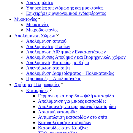
Απεντομώσεις
Υπηρεσίες απεντόμωσης και μυοκτονίας
Επιχειρήσεις υγειονομικού ενδιαφέροντος
Μυοκτονίες
Μυοκτονίες
Μικροβιοκτονίες
Απολύμανση Χώρων
Απολύμανση σπιτιού
Απολυμάνσεις Πλοίων
Απολύμανση Αθλητικών Εγκαταστάσεων
Απολυμάνσεις Αποθηκών και Βιομηχανικών χώρων
Απολύμανση Κατοικίας με Κήπο
Απεντόμωση στο σπίτι
Απολυμάνση Διαμερίσματος – Πολυκατοικίας
Προσφορές – Απολυμάνσεις
Χρήσιμες Πληροφορίες
Κατσαρίδες
Γερμανική κατσαρίδα – ψιλή κατσαρίδα
Απολύμανση για μικρές κατσαρίδες
Απολύμανση για αμερικανική κατσαρίδα
Ασιατική κατσαρίδα
Αντιμετώπιση κατσαρίδων στο σπίτι
Καταπολέμηση κατσαρίδων
Κατσαρίδες στην Κουζίνα