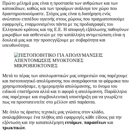
Πρώτο μέλημά μας είναι η προστασία των ανθρώπων και των
κατοικίδιων, καθώς και των τροφίμων ανάλογα τον χώρο που
δραστηριοποιούμαστε. Στόχος μας είναι η διατήρηση ενός
ανώτατου επιπέδου υγιεινής στους χώρους που πραγματοποιούμε
εφαρμογές, εναρμονισμένοι πάντα με τις προδιαγραφές του
Ελληνικού κράτους και της Ε.Ε. Η αποφυγή εξάπλωσης παθογόνων
μικροβίων και ασθενειών με την κατάλληλη αντιμετώπιση είναι η
δουλειά μας και την προσεγγίζουμε με σοβαρότητα και
υπευθυνότητα.
Μετά το πέρας των απολυμαντικών μας υπηρεσιών σας παρέχουμε
και πιστοποιητικό απολύμανσης που αναγράφονται τα φάρμακα που
χρησιμοποιήσαμε, η ημερομηνία απολύμανσης, το όνομα του
ειδικού επιστήμονα αλλά και τι αφορά η απολύμανση. Παράλληλα
σας παρέχουμε και συμβουλευτική υποστήριξη για να γνωρίζετε
πως να προστατευτείτε στο μέλλον από παράσιτα.
Με όπλο τις άριστες τεχνικές μας γνώσεις στον κλάδο,
αναλαμβάνουμε ένα πλήθος από εφαρμογές κάθε είδους για την
εξόντωση και την καταπολέμηση
εντόμων
,
παρασίτων
και
τρωκτικών
.